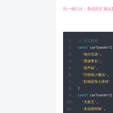
阮一峰ES6 – 数组的扩展运
// 定义数组
const
 cartoonArr1
'海尔兄弟'
,
'黑猫警长'
,
'葫芦娃'
,
'巴啦啦小魔仙'
,
'虹猫蓝兔七侠传'
]
const
 cartoonArr2
'犬夜叉'
,
'名侦探柯南'
,