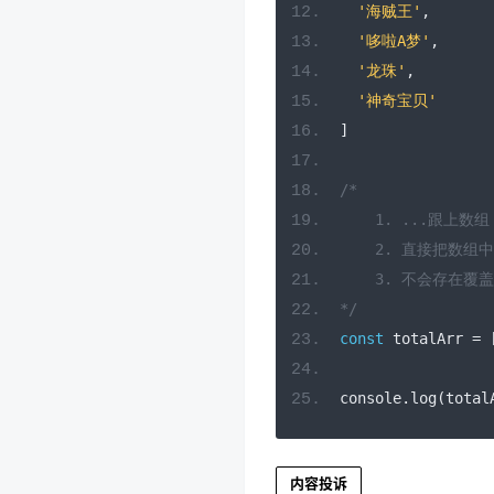
'海贼王'
,
'哆啦A梦'
,
'龙珠'
,
'神奇宝贝'
]
/*
    1. ...跟上数组
    2. 直接把数
    3. 不会存在覆
*/
const
 totalArr 
=
console
.
log
(
total
内容投诉