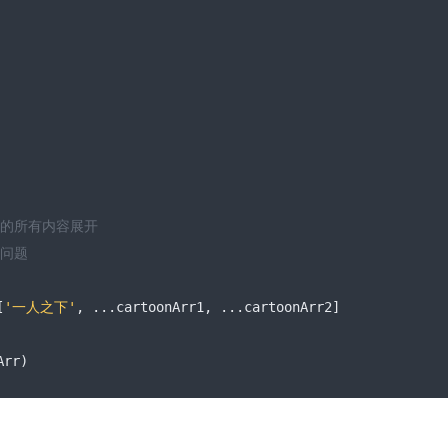
组中的所有内容展开
盖问题
[
'一人之下'
,
...
cartoonArr1
,
...
cartoonArr2
]
Arr
)