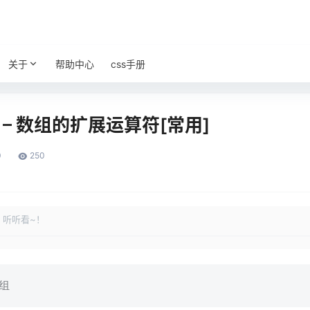
关于
帮助中心
css手册
ES6 – 数组的扩展运算符[常用]
0
250
，听听看~！
组