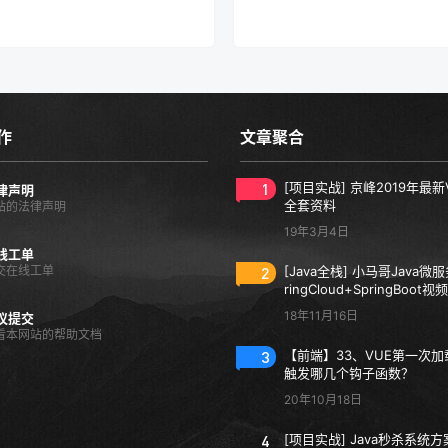
作
文章聚合
1
[项目实战] 京峰2019年最新
律声明
全套资料
站的法律声明
19年3月4日
线工单
交在线工单
2
[Java全栈] 小马哥Java微
ringCloud+SpringBoot
18年11月16日
议提交
看本网站的帮助文档
3
【前端】33、VUE第一次
触发哪几个钩子函数？
20年10月18日
4
[项目实战] Java秒杀系统方