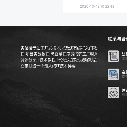
2020-10-18 10:22:48
联系与合
实验楼专注于开发技术,以及还有编程入门教
程,项目实战教程;简直是程序员的梦工厂呀,it
法
本
资源分享,it技术教程,it论坛,程序员视频教程,
立志打造一个最大的IT技术博客
在
提
建
查