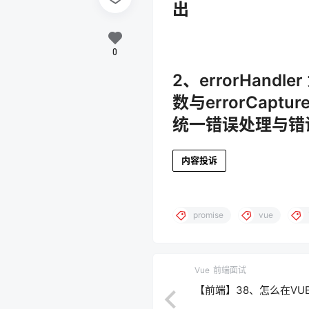
出
0
2、errorHandl
数与errorCaptu
统一错误处理与错
内容投诉
promise
vue
Vue
前端面试
【前端】38、怎么在V