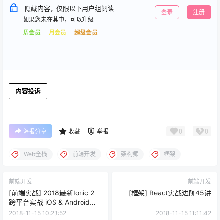
隐藏内容，仅限以下用户组阅读
登录
注册
如果您未在其中，可以升级
周会员
月会员
超级会员
内容投诉
0
0
海报分享
收藏
举报
Web全栈
前端开发
架构师
框架
前端开发
前端开发
[前端实战] 2018最新Ionic 2
[框架] React实战进阶45讲
跨平台实战 iOS & Android
Apps
2018-11-15 10:23:52
2018-11-15 11:11:42