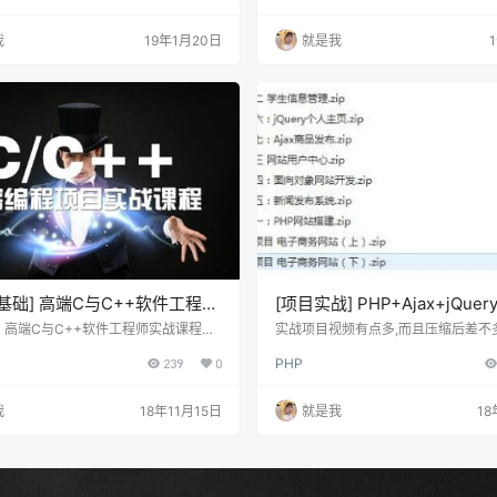
演示了整个外卖App的功能，让同学们
阶段02讲、简单介绍什么是线程.wm
有一个直观的了解。 1-1 导学（必
并发编程第一阶段03讲、创建并启动线
我
19年1月20日
就是我
章 项目准备工作（二期）-15号开放 包
│ ├─高并发编程第一阶…
析、Vue-cli 3.0 脚手架介绍、cub
绍、目录模块分析、api 接口 mock 等。
++基础] 高端C与C++软件工程师
[项目实战] PHP+Ajax+jQue
程（特色理论课+项目实践课
发项目式视频教程 商城/新闻
：高端C与C++软件工程师实战课程
实战项目视频有点多,而且压缩后差不多
论课+项目实践课+项目实战直播课+阶
G .有需要的朋友下载吧!
实战直播课+阶段测阶段）
管理信息系统
239
0
PHP
）适应人群：C++系列教程让有志于软
年轻人，可以在短短的几个月时间内迅
级C/C++程序员课程简介：课程五大
我
18年11月15日
就是我
18
、注重实战：与一般的书籍不同，本大
编程中用到的技术进行真实项目的演
帮助观众加深理解。每部课程中都有一
综合示例贯穿整部讲座。2、注重高
纲中的每部…