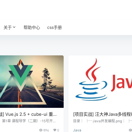
关于
帮助中心
css手册
 Vue.js 2.5 + cube-ui 重构
[项目实战] 汪大神Java多线
pp
 第1章 课程导学（二期）-15号开放
目录│ ├─Java并发编程.png│ ├
概述、核心模块、核心技术、课程安
t.rar│ ├─高并发编程第一阶段01
894
0
Java
收获、讲授方式、学习前提等方面的介
纲及主要内容介绍.wmv│ ├─高并