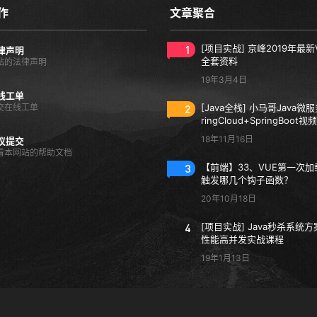
作
文章聚合
1
[项目实战] 京峰2019年最新
律声明
全套资料
站的法律声明
19年3月4日
线工单
交在线工单
2
[Java全栈] 小马哥Java微
ringCloud+SpringBoot
18年11月16日
议提交
看本网站的帮助文档
3
【前端】33、VUE第一次
触发哪几个钩子函数？
20年10月18日
4
[项目实战] Java秒杀系统方
性能高并发实战课程
19年1月13日