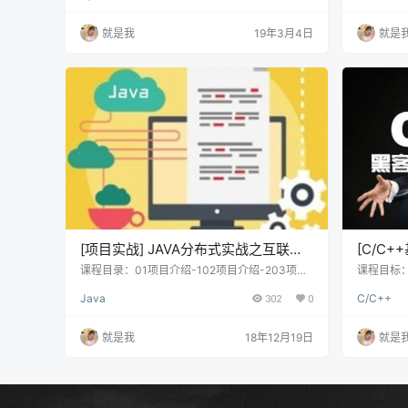
常（二）+ 控制流 7.文件和异常（三） 8.持久存
绍，最后
储 9.推导数据 10.定制数据对象（一） 11.字典
对课程项目
就是我
19年3月4日
就是
+定制数据对象（二） 12.面向对象(一) 13.面向
看） 第2
对象（二） 14.面向对象（三） 15.迭代器、生成
括项目需求分
器、装饰器 + 标准库 …
e-ui 介
2-1 V…
[项目实战] JAVA分布式实战之互联网
[C/C
金融p2p
实战课
课程目录：01项目介绍-102项目介绍-203项目
课程目标
环境搭建-104项目环境搭建-205项目环境搭建-
（特色理
+项目
Java
302
0
C/C++
306项目环境搭建-407项目环境搭建-508分布
段测阶段
式环境搭建-109分布式环境搭建-210分布式环
件开发的
境搭建-311验证码,redis环境搭建-112验证码,re
速进阶成高
就是我
18年12月19日
就是
dis环境搭建-213验证码,redis环境搭建-314验
特点：1
证码功能完成-115验证码功能完成-216验证码功
纲将实际
能完成-317验证码功能完成-41…
练，从而
个或多个
效：本大