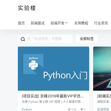
实验楼
首页
前端面试
前端开发
实用教程
行业资讯
全部标签
[项目实战] 京峰2019年最新VIP学员全
[前端实战]
套资料
饿了么 A
京峰 Python 第七期 VIP 视频 1.人人都爱列表 2.
课程目录：
变量、数字、列表 3.共享你的代码 4.字符串、元
包括课程
Python
2.5k
0
实战项目
组、列表、函数 5.文件和异常（一） 6.文件和异
排、课程