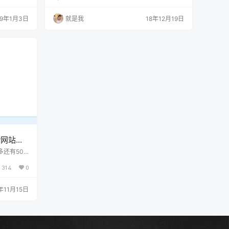
v│ ├─高
比、学完本门课程掌握的知识。1-1 课程导学1-2
程.mp4
课程介绍第2章 准备开发环境介绍在windows和
19年1月3日
就是我
18年12月19日
mac os系统上安装开发环境、pip下载工具的安
装及使用、虚拟化环境virtualenv的安装及使
用、flask的安装、实现第一个flask程序。2-1 …
ry网站开
系统/员工
还有50+
314
0
年11月15日