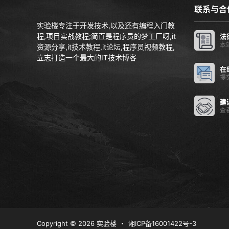
联系与合
实验楼专注于开发技术,以及还有编程入门教
程,项目实战教程;简直是程序员的梦工厂呀,it
法
本
资源分享,it技术教程,it论坛,程序员视频教程,
立志打造一个最大的IT技术博客
在
提
建
查
Copyright © 2026
实验楼
・
湘ICP备16001422号-3