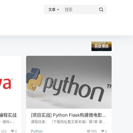
文章
实战项目
程编程实战
[项目实战] Python Flask构建微电影视
频网站
─源码+pp
课程目录： （下载地址看文章末端）第1章 课程
讲、课程大
介绍介绍构建微电影网站的整体流程、flask框架
224
0
Python
550
0
发编程第一
的优点及特性、结合其他python web框架对