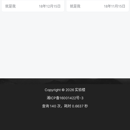
N和git24.mysql优化25.PDO26.X框
用架构的技术方法。课程目录01.第
就是我
18年12月15日
就是我
18年11月15日
架27.JS高级28.设计模式29.面试3.
一章 课程前言 1-1 课程介绍 1
…
-2 学习…
Copyright © 2026
实验楼
湘ICP备16001422号-3
查询 140 次，耗时 0.6637 秒