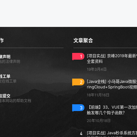
作
文章聚合
1
[项目实战] 京峰2019年最新
律声明
全套资料
站的法律声明
19年3月4日
线工单
交在线工单
2
[Java全栈] 小马哥Java微
ringCloud+SpringBoot
18年11月16日
议提交
看本网站的帮助文档
3
【前端】33、VUE第一次
触发哪几个钩子函数？
20年10月18日
4
[项目实战] Java秒杀系统方