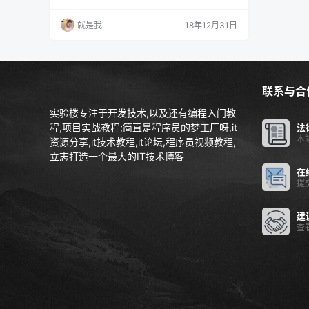
dis基础，使用经验介绍、Java，Python客户端
示范、Redis使用规范，由浅入深讲解并伴有企
就是我
18年12月31日
业中Redis开发的相关项目以及大规模Redis的实
战经验，是开发和运维人员系统学习Redis的必
备内容课程目录：第1章 Redis初识带领听众进入
Redis…
联系与合
实验楼专注于开发技术,以及还有编程入门教
程,项目实战教程;简直是程序员的梦工厂呀,it
法
本
资源分享,it技术教程,it论坛,程序员视频教程,
立志打造一个最大的IT技术博客
在
提
建
查