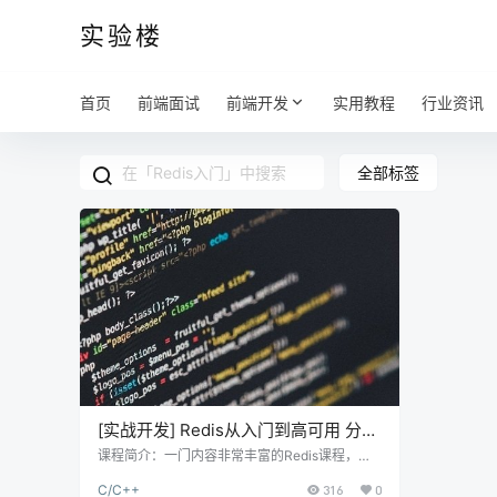
实验楼
首页
前端面试
前端开发
实用教程
行业资讯
全部标签
[实战开发] Redis从入门到高可用 分布
式实践视频教程
课程简介：一门内容非常丰富的Redis课程，基
于原Redis课程进行升级。由阿里云Redis开发规
C/C++
316
0
范原作者为你深入讲解每个技术点。课程包含Re