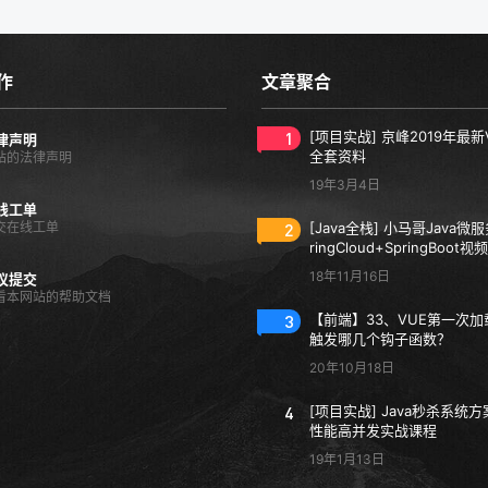
作
文章聚合
1
[项目实战] 京峰2019年最新
律声明
全套资料
站的法律声明
19年3月4日
线工单
交在线工单
2
[Java全栈] 小马哥Java微
ringCloud+SpringBoot
18年11月16日
议提交
看本网站的帮助文档
3
【前端】33、VUE第一次
触发哪几个钩子函数？
20年10月18日
4
[项目实战] Java秒杀系统方
性能高并发实战课程
19年1月13日